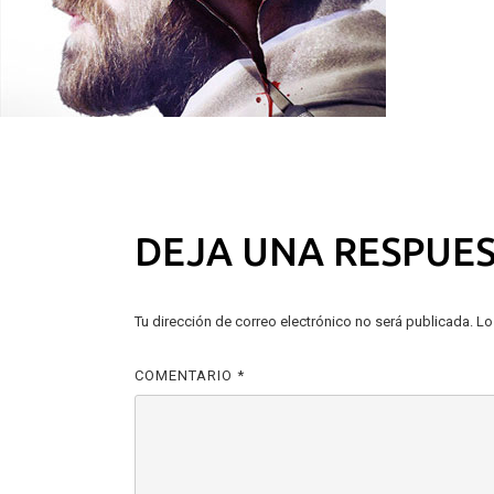
NAVEGACIÓN
Anterior:
Spaceman
Siguiente:
Soviet : The Cold War
DE
ENTRADAS
DEJA UNA RESPUE
Tu dirección de correo electrónico no será publicada.
Lo
COMENTARIO
*