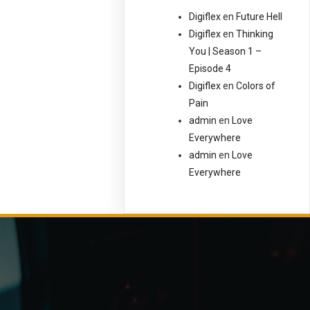
Digiflex
en
Future Hell
Digiflex
en
Thinking
You | Season 1 –
Episode 4
Digiflex
en
Colors of
Pain
admin
en
Love
Everywhere
admin
en
Love
Everywhere