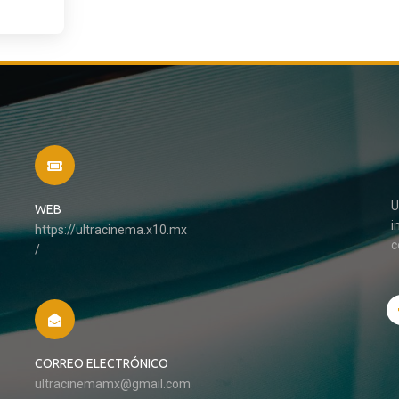
U
WEB
i
https://ultracinema.x10.mx
c
/
CORREO ELECTRÓNICO
ultracinemamx@gmail.com