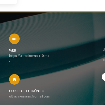
U
WEB
i
https://ultracinema.x10.mx
c
/
CORREO ELECTRÓNICO
ultracinemamx@gmail.com