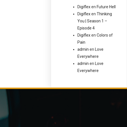
Digiflex
en
Future Hell
Digiflex
en
Thinking
You | Season 1 –
Episode 4
Digiflex
en
Colors of
Pain
admin
en
Love
Everywhere
admin
en
Love
Everywhere