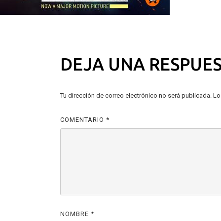
NAVEGACIÓN
Siguiente:
A Promised Land
DE
DEJA UNA RESPUE
ENTRADAS
Tu dirección de correo electrónico no será publicada.
Lo
COMENTARIO
*
NOMBRE
*