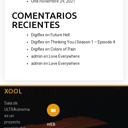
One
noviembre 29, 2021
COMENTARIOS
RECIENTES
Digiflex
en
Future Hell
Digiflex
en
Thinking You | Season 1 – Episode 4
Digiflex
en
Colors of Pain
admin
en
Love Everywhere
admin
en
Love Everywhere
XOOL
Sala de
ULTRAcinema
es un
proyecto
WEB