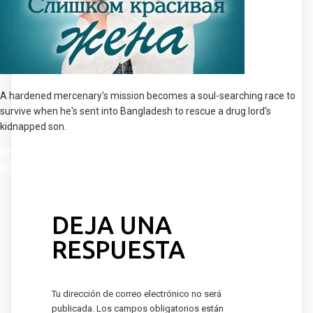
A hardened mercenary's mission becomes a soul-searching race to
survive when he's sent into Bangladesh to rescue a drug lord's
kidnapped son.
NAVEGACIÓN
Anterior:
The Silence of The Kamps
Siguiente:
Love Triangle
DE
ENTRADAS
DEJA UNA
RESPUESTA
Tu dirección de correo electrónico no será
publicada.
Los campos obligatorios están