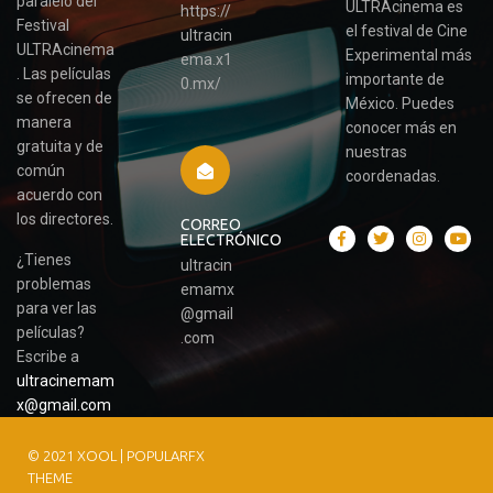
paralelo del
ULTRAcinema es
https://
Festival
el festival de Cine
ultracin
ULTRAcinema
Experimental más
ema.x1
. Las películas
importante de
0.mx/
se ofrecen de
México. Puedes
manera
conocer más en
gratuita y de
nuestras
común
coordenadas.
acuerdo con
los directores.
CORREO
ELECTRÓNICO
¿Tienes
ultracin
problemas
emamx
para ver las
@gmail
películas?
.com
Escribe a
ultracinemam
x@gmail.com
© 2021 XOOL |
POPULARFX
THEME