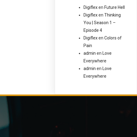
Digiflex
en
Future Hell
Digiflex
en
Thinking
You | Season 1 –
Episode 4
Digiflex
en
Colors of
Pain
admin
en
Love
Everywhere
admin
en
Love
Everywhere