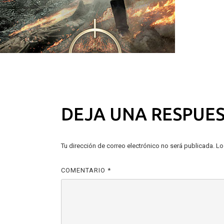
NAVEGACIÓN
Anterior:
Patriot on Redline
Siguiente:
Meet the Brothers
DE
ENTRADAS
DEJA UNA RESPUE
Tu dirección de correo electrónico no será publicada.
Lo
COMENTARIO
*